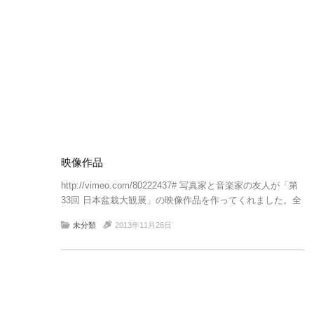
映像作品
http://vimeo.com/80222437# 写真家と音楽家の友人が「第
33回 日本盆栽大観展」の映像作品を作ってくれました。全
172席、一席1枚という掟を課して、ビビビンとくる箇所で
未分類
2013年11月26日
シャッターを切る。それに音が […]