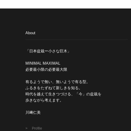
About
「日本盆栽ー小さな巨木」
MINIMAL MAXIMAL
必要最小限の必要最大限
有るようで無い、無いようで有る型。
ふるきをたずねて新しきを知る。
時代を越えて生きつづける、「今」の盆栽を
歩きながら考えます。
川﨑仁美
Profile