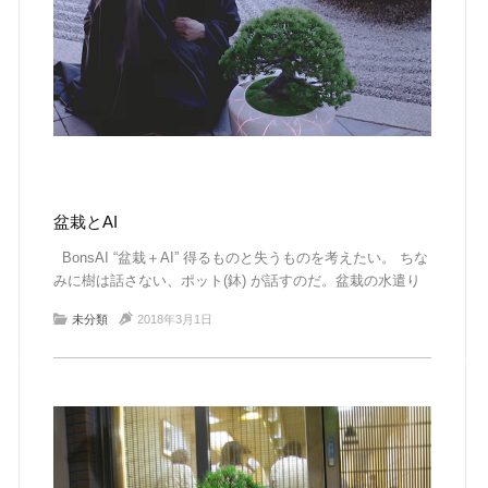
盆栽とAI
BonsAI “盆栽＋AI” 得るものと失うものを考えたい。 ちな
みに樹は話さない、ポット(鉢) が話すのだ。盆栽の水遣り
や日当たりに関しては、ポット のセンサが測定したことを
未分類
2018年3月1日
話してくれる。要注意のポイント […]