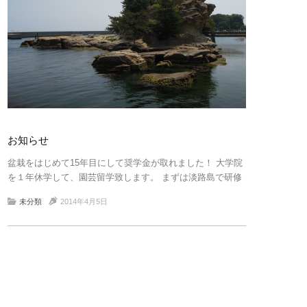
お知らせ
盆栽をはじめて15年目にして奨学金が取れました！ 大学院
を１年休学して、園芸留学致します。 まずは淡路島で研修
生活！フェローシップ：Edward C. Johnson Fund (Fidelity)
未分類
2014年4月5日
米国 ◯2014 ( […]