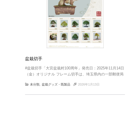
盆栽切手
#盆栽切手「大宮盆栽村100周年」発売日：2025年11月14日
（金）オリジナル フレーム切手は、埼玉県内の一部郵便局
(計99局)で限定販売。
未分類
盆栽グッズ・既製品
2026年1月13日