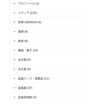
プロフィール
(1)
メディア
(110)
世界のBONSAI
(4)
新聞
(9)
映画
(9)
書籍・冊子
(14)
未分類
(5)
水石展
(4)
盆栽グッズ・既製品
(11)
盆栽展
(37)
盆栽美術館
(3)