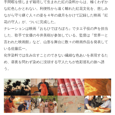
手間暇を惜しまず栽培して生まれた紅の染料からは、極くわずか
な紅色しかとれない。利便性から遠く離れた紅花文化を、慈しみ
ながら守り継ぐ人々の姿を４年の歳月をかけて記録した映画『紅
花の守人』が、ついに完成した。
ナレーションは映画『おもひでぽろぽろ』でタエ子役の声を担当
した、歌手で女優の今井美樹が参加している。監督は『世界一と
言われた映画館』など、山形を舞台に数々の映画作品を発表して
いる佐藤広一。
化学染料では生み出すことのできない繊細な色あいを表現するた
め、昼夜を問わず染めに没頭する守人たちが色彩巡礼の旅へ誘
う。