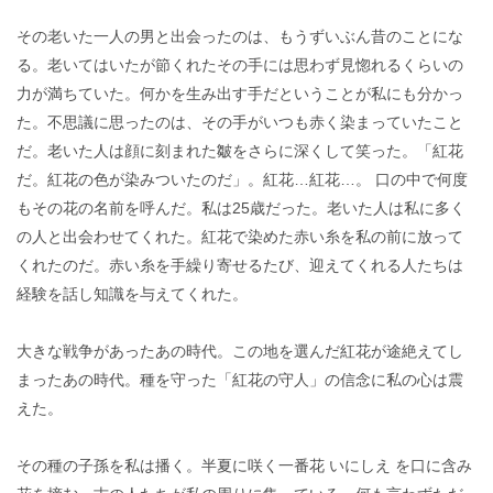
その老いた一人の男と出会ったのは、もうずいぶん昔のことにな
る。老いてはいたが節くれたその手には思わず見惚れるくらいの
力が満ちていた。何かを生み出す手だということが私にも分かっ
た。不思議に思ったのは、その手がいつも赤く染まっていたこと
だ。老いた人は顔に刻まれた皺をさらに深くして笑った。「紅花
だ。紅花の色が染みついたのだ」。紅花…紅花…。 口の中で何度
もその花の名前を呼んだ。私は25歳だった。老いた人は私に多く
の人と出会わせてくれた。紅花で染めた赤い糸を私の前に放って
くれたのだ。赤い糸を手繰り寄せるたび、迎えてくれる人たちは
経験を話し知識を与えてくれた。
大きな戦争があったあの時代。この地を選んだ紅花が途絶えてし
まったあの時代。種を守った「紅花の守人」の信念に私の心は震
えた。
その種の子孫を私は播く。半夏に咲く一番花 いにしえ を口に含み